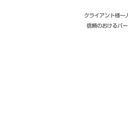
コ
ナ
ン
ビ
テ
ゲ
クライアント様一
ン
ー
信頼のおけるパー
ツ
シ
へ
ョ
ス
ン
キ
に
ッ
移
プ
動